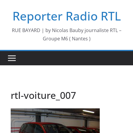
Passer
Reporter Radio RTL
au
contenu
RUE BAYARD | by Nicolas Bauby journaliste RTL –
Groupe M6 ( Nantes )
rtl-voiture_007