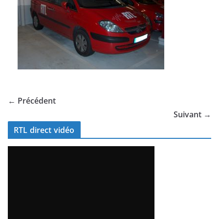
← Précédent
Suivant →
RTL direct vidéo