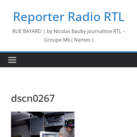
Passer
Reporter Radio RTL
au
contenu
RUE BAYARD | by Nicolas Bauby journaliste RTL –
Groupe M6 ( Nantes )
dscn0267