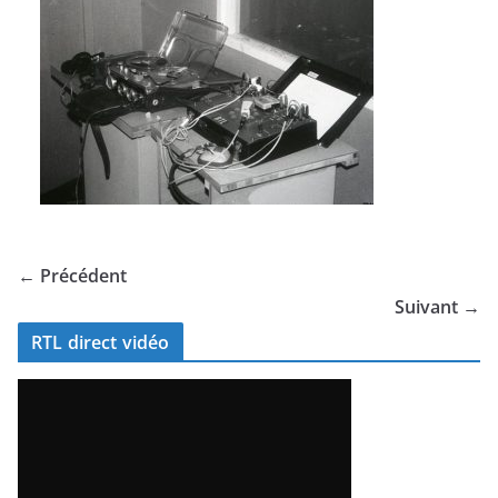
← Précédent
Suivant →
RTL direct vidéo