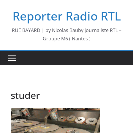
Passer
Reporter Radio RTL
au
contenu
RUE BAYARD | by Nicolas Bauby journaliste RTL –
Groupe M6 ( Nantes )
studer