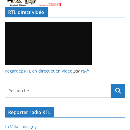
RTL direct vidéo
Regardez RTL en direct et en vidéo
par
rtl-fr
Reporter radio RTL
La Villa Louvigny