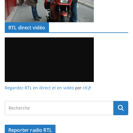
RTL direct vidéo
Regardez RTL en direct et en vidéo
par
rtl-fr
Reporter radio RTL