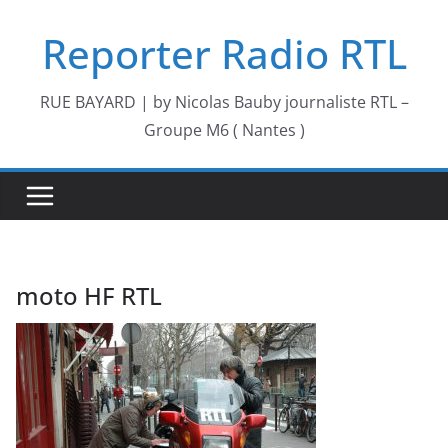
Passer
Reporter Radio RTL
au
contenu
RUE BAYARD | by Nicolas Bauby journaliste RTL –
Groupe M6 ( Nantes )
moto HF RTL