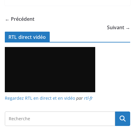
← Précédent
Suivant →
RTL direct vidéo
Regardez RTL en direct et en vidéo
par
rtl-fr