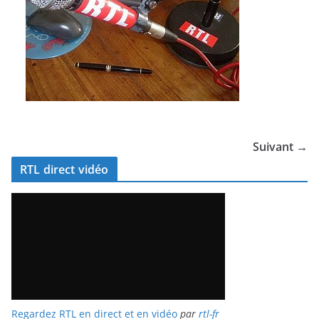
Suivant →
RTL direct vidéo
Regardez RTL en direct et en vidéo
par
rtl-fr