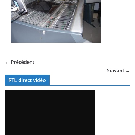
← Précédent
Suivant →
RTL direct vidéo