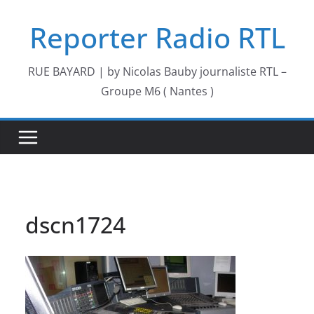
Passer
Reporter Radio RTL
au
contenu
RUE BAYARD | by Nicolas Bauby journaliste RTL –
Groupe M6 ( Nantes )
dscn1724