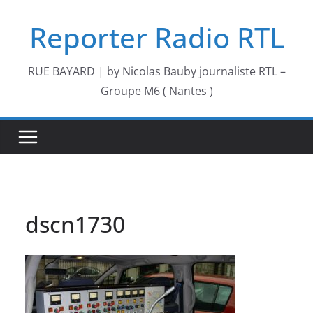
Passer
Reporter Radio RTL
au
contenu
RUE BAYARD | by Nicolas Bauby journaliste RTL –
Groupe M6 ( Nantes )
dscn1730