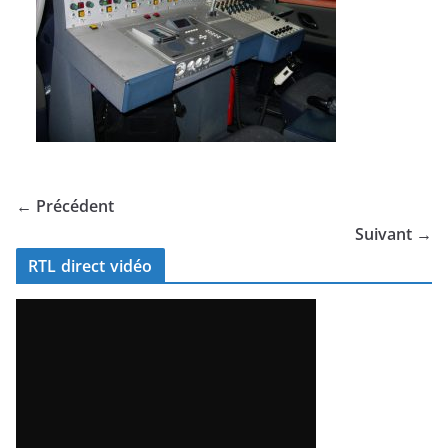
← Précédent
Suivant →
RTL direct vidéo