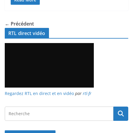
← Précédent
RTL direct vidéo
Regardez RTL en direct et en vidéo
par
rtl-fr