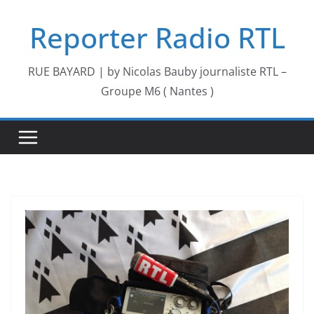
Passer
Reporter Radio RTL
au
contenu
RUE BAYARD | by Nicolas Bauby journaliste RTL –
Groupe M6 ( Nantes )