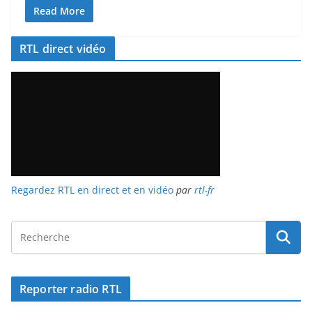
Read More
RTL direct vidéo
Regardez RTL en direct et en vidéo
par
rtl-fr
Reporter radio RTL