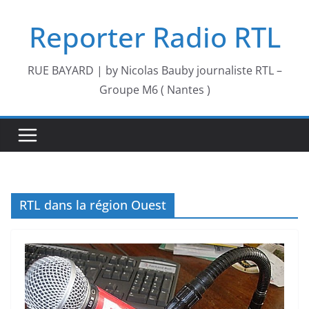
Passer
Reporter Radio RTL
au
contenu
RUE BAYARD | by Nicolas Bauby journaliste RTL –
Groupe M6 ( Nantes )
RTL dans la région Ouest