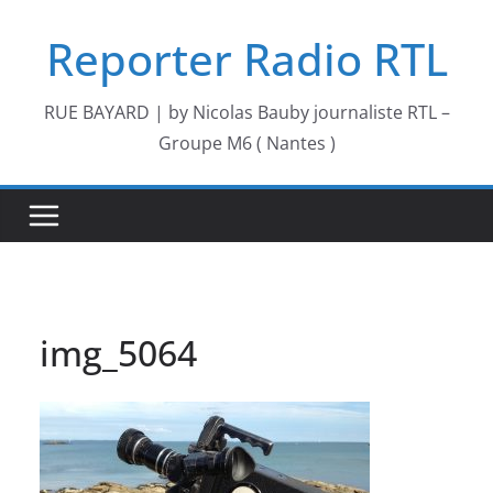
Passer
Reporter Radio RTL
au
contenu
RUE BAYARD | by Nicolas Bauby journaliste RTL –
Groupe M6 ( Nantes )
img_5064