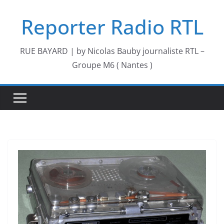
Passer
Reporter Radio RTL
au
contenu
RUE BAYARD | by Nicolas Bauby journaliste RTL –
Groupe M6 ( Nantes )