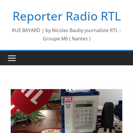
Passer
Reporter Radio RTL
au
contenu
RUE BAYARD | by Nicolas Bauby journaliste RTL –
Groupe M6 ( Nantes )